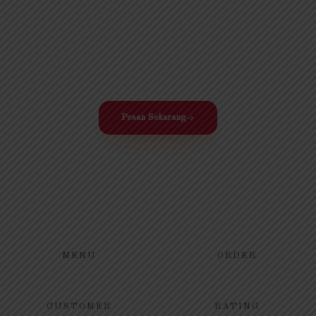
Nikmati perpaduan Nasi aromatik bercita rasa tradisional
Indonesia dengan lauk yang fresh dan sehat
Pesan Sekarang
MENU
ORDER
CUSTOMER
RATING