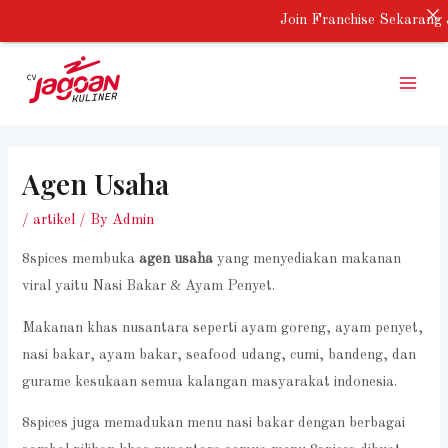
Skip
Join Franchise Sekarang 
to
Main
content
Menu
Agen Usaha
/
artikel
/ By
Admin
8spices membuka
agen usaha
yang menyediakan makanan
viral yaitu Nasi Bakar & Ayam Penyet.
Makanan khas nusantara seperti ayam goreng, ayam penyet,
nasi bakar, ayam bakar, seafood udang, cumi, bandeng, dan
gurame kesukaan semua kalangan masyarakat indonesia.
8spices juga memadukan menu nasi bakar dengan berbagai