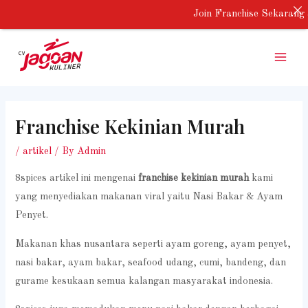
Skip
Join Franchise Sekarang 
to
Main
content
Menu
Franchise Kekinian Murah
/
artikel
/ By
Admin
8spices artikel ini mengenai
franchise kekinian murah
kami
yang menyediakan makanan viral yaitu Nasi Bakar & Ayam
Penyet.
Makanan khas nusantara seperti ayam goreng, ayam penyet,
nasi bakar, ayam bakar, seafood udang, cumi, bandeng, dan
gurame kesukaan semua kalangan masyarakat indonesia.