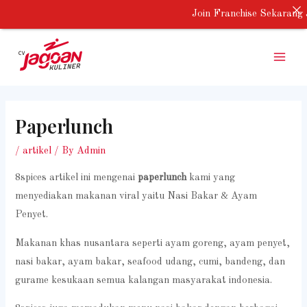
Skip
Join Franchise Sekarang 
to
Main
content
Menu
Paperlunch
/
artikel
/ By
Admin
8spices artikel ini mengenai
paperlunch
kami yang
menyediakan makanan viral yaitu Nasi Bakar & Ayam
Penyet.
Makanan khas nusantara seperti ayam goreng, ayam penyet,
nasi bakar, ayam bakar, seafood udang, cumi, bandeng, dan
gurame kesukaan semua kalangan masyarakat indonesia.